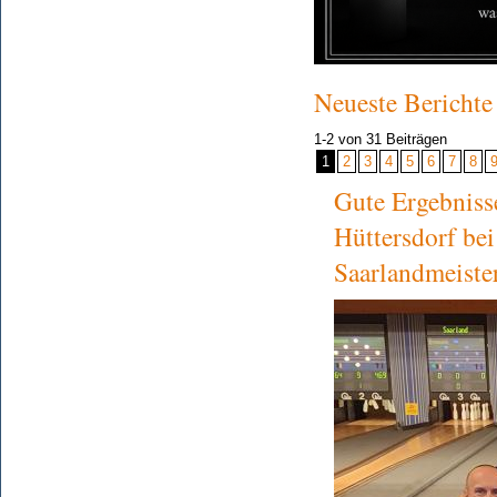
Neueste Berichte
1-2
von 31 Beiträgen
1
2
3
4
5
6
7
8
Gute Ergebniss
Hüttersdorf bei
Saarlandmeiste