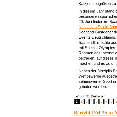
Katzloch begrüßen zu 
In diesem Jahr stand 
besonderen sportliche
20. Juni finden im Saar
Nationalen Spiele Saa
Saarland Gastgeber de
Events Deutschlands. 
Saarland!“ möchte au
mit Special-Olympics-
Rahmen des Internati
beitragen, auf dieses
machen und es zu unte
Neben der Disziplin Bo
Wettbewerbe ausgetrag
sehenswerter Sport u
geboten werden.
1-2
von 31 Beiträgen
1
2
3
4
5
6
7
8
Bericht DM 25 in 